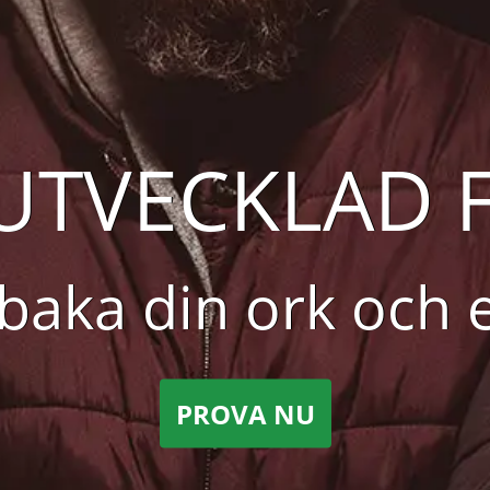
LUTVECKLAD 
llbaka din ork och 
PROVA NU