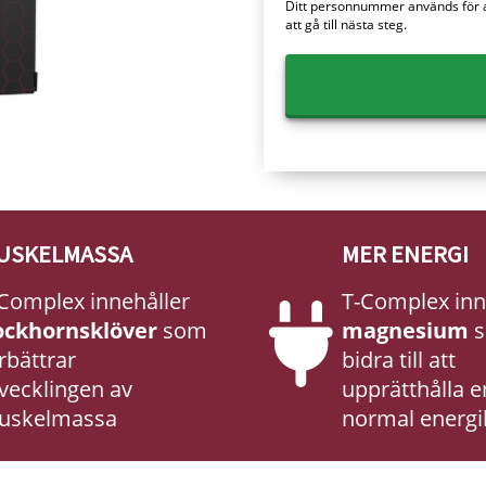
Ditt personnummer används för att
att gå till nästa steg.
USKELMASSA
MER ENERGI
Complex innehåller
T-Complex inn
ockhornsklöver
som
magnesium
s
rbättrar
bidra till att
vecklingen av
upprätthålla e
uskelmassa
normal energi