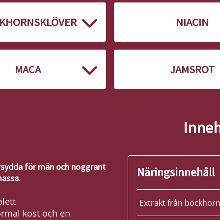
KHORNSKLÖVER
NIACIN
MACA
JAMSROT
Inneh
rsydda för män och noggrant
Näringsinnehåll
massa.
lett
Extrakt från bockhorn
normal kost och en