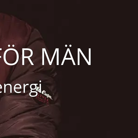
FÖR MÄN
energi