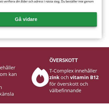
 verifiera din ålder och adress i nästa steg. Du beställer inte genom
Gå vidare
ÖVERSKOTT
ehåller
T-Complex innehåller
om kan
zink
och
vitamin B12
för överskott och
n
välbefinnande
känsla