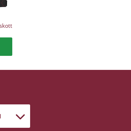
skott
M