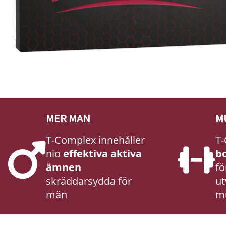
MER MAN
M
T-Complex innehåller
T-
nio
effektiva aktiva
b
ämnen
fö
skräddarsydda för
ut
män
m